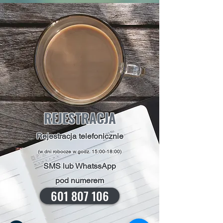
REJESTRACJA
Rejestracja telefonicznie
(w dni robocze w godz. 15:00-18:00)
SMS lub WhatssApp
pod numerem
601 807 106